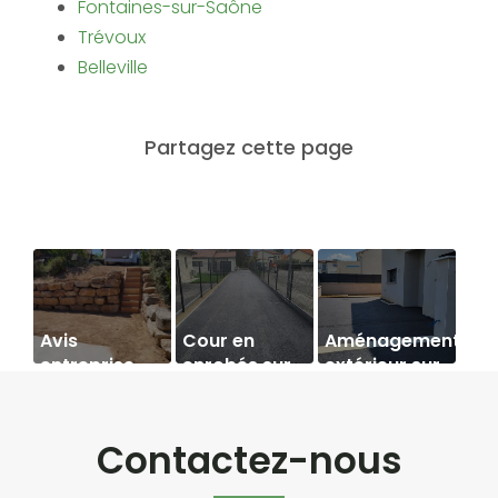
Fontaines-sur-Saône
Trévoux
Belleville
Avis
Cour en
Aménagement
entreprise
enrobés sur
extérieur sur
d'aménagement
Villars les
la commune
extérieur
Dombes
de
Villefranche-
Chasselay
Contactez-nous
sur-Saône
de Nicolas