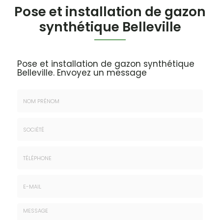
Pose et installation de gazon
synthétique Belleville
Pose et installation de gazon synthétique
Belleville.
Envoyez un message
Nom
&
Prénom
Société
*
:
Téléphone
E-
mail