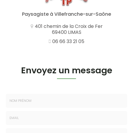
Paysagiste
à Villefranche-sur-Saône
401 chemin de la Croix de Fer
69400 LIMAS
06 66 33 21 05
Envoyez un message
Nom
-
Prénom
Email