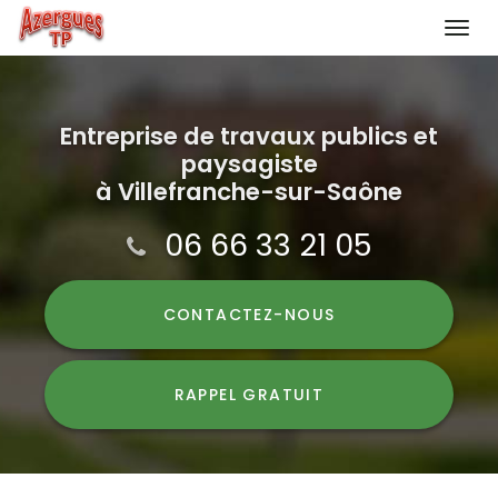
Togg
navi
Aller
au
contenu
Entreprise de travaux publics et
paysagiste
principal
à Villefranche-sur-Saône
06 66 33 21 05
CONTACTEZ-
NOUS
RAPPEL GRATUIT