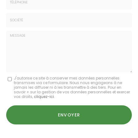
:
:
*
*
Tél.
:
*
Société
:
Message
J'autorise ce site à conserver mes données personnelles
transmises via ce formulaire. Nous nous engageons à ne
:
jamais les diffuser ni à les transmettre à des tiers. Pour en
savoir + sur la gestion de vos données personnelles et exercer
*
vos droits,
cliquez-ici
.
Acceptation
RGPD
ENVOYER
*