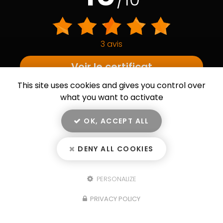
3 avis
Voir le certificat
This site uses cookies and gives you control over
PROFESSIONNELS CERTIFIÉS
what you want to activate
MEMBRE DU RÉSEAU
D’EXCELLENCE
OK, ACCEPT ALL
DENY ALL COOKIES
PERSONALIZE
PRIVACY POLICY