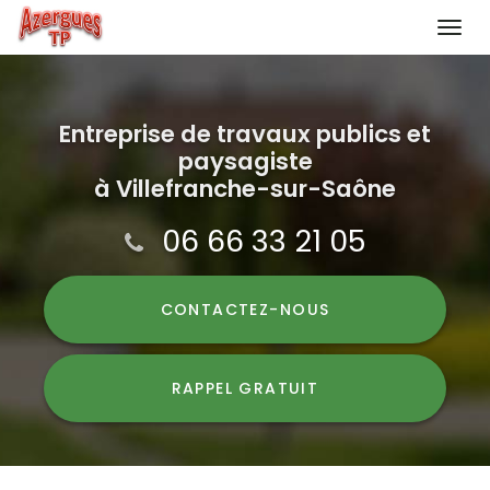
Togg
navi
Aller
au
contenu
Entreprise de travaux publics et
paysagiste
principal
à Villefranche-sur-Saône
06 66 33 21 05
CONTACTEZ-
NOUS
RAPPEL GRATUIT