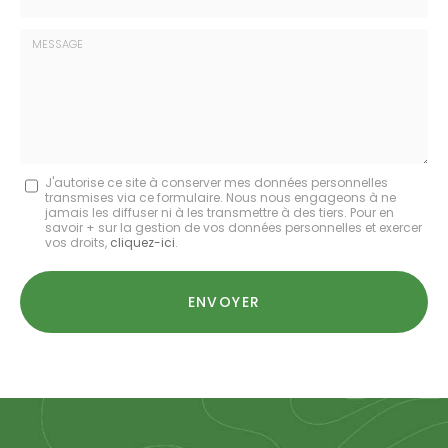
:
*
Société
:
Message
J'autorise ce site à conserver mes données personnelles
transmises via ce formulaire. Nous nous engageons à ne
:
jamais les diffuser ni à les transmettre à des tiers. Pour en
savoir + sur la gestion de vos données personnelles et exercer
*
vos droits,
cliquez-ici
.
Acceptation
RGPD
ENVOYER
*