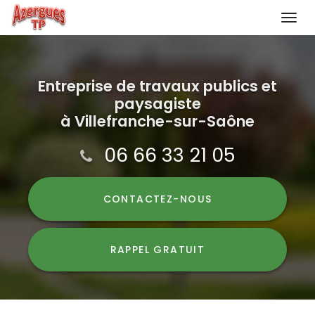
Togg
navi
Aller
au
contenu
Entreprise de travaux publics et
paysagiste
principal
à Villefranche-sur-Saône
06 66 33 21 05
CONTACTEZ-
NOUS
RAPPEL GRATUIT