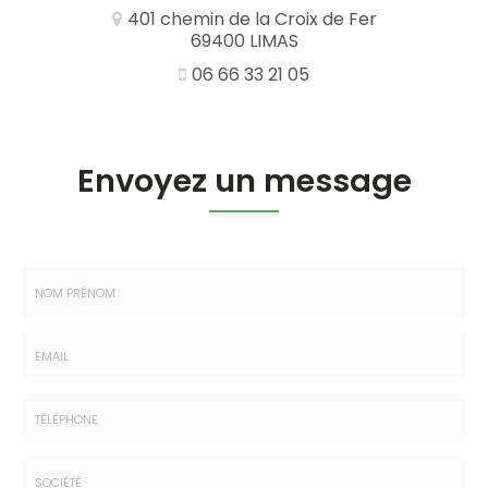
401 chemin de la Croix de Fer
69400 LIMAS
06 66 33 21 05
Envoyez un message
Nom
-
Prénom
Email
:
:
*
*
Tél.