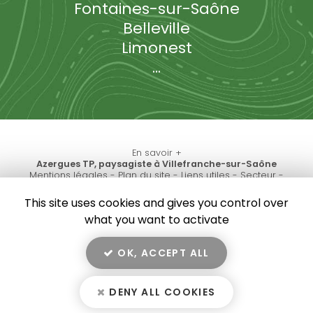
Fontaines-sur-Saône
Belleville
Limonest
...
En savoir +
Azergues TP, paysagiste
à Villefranche-sur-Saône
Mentions légales
-
Plan du site
-
Liens utiles
-
Secteur
-
Azergues TP
Cookies
This site uses cookies and gives you control over
Création et référencement de site Internet
what you want to activate
Demande de Devis
Fermer
Notre savoir-faire : Paysagiste à Villefranche-sur-
OK, ACCEPT ALL
Saône
10
/10
Réalisation de chemin piétons dans un groupe scolaire à
proximité de Lozanne
DENY ALL COOKIES
3 avis
Aménagement extérieur sur la commune de Chasselay