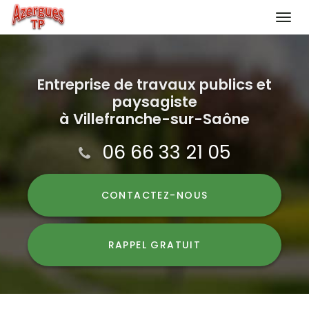
Togg
navi
Aller
au
contenu
Entreprise de travaux publics et
paysagiste
principal
à Villefranche-sur-Saône
06 66 33 21 05
CONTACTEZ-
NOUS
RAPPEL GRATUIT