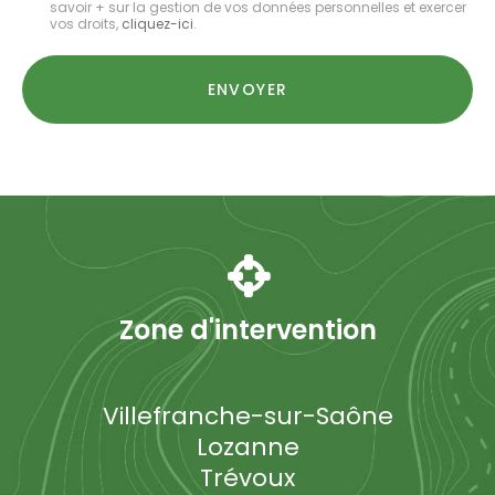
savoir + sur la gestion de vos données personnelles et exercer
*
vos droits,
cliquez-ici
.
Acceptation
RGPD
ENVOYER
*
Zone d'intervention
Villefranche-sur-Saône
Lozanne
Trévoux