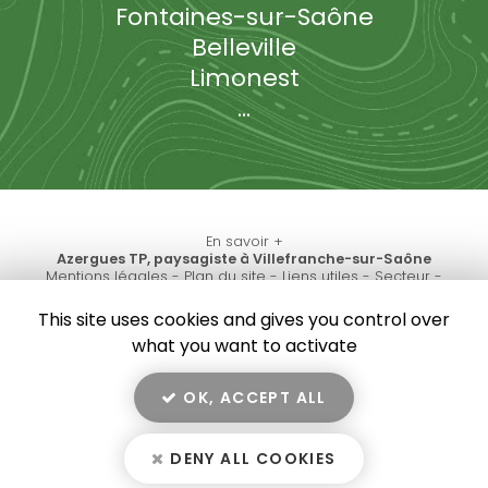
Fontaines-sur-Saône
Belleville
Limonest
...
En savoir +
Azergues TP, paysagiste
à Villefranche-sur-Saône
Mentions légales
-
Plan du site
-
Liens utiles
-
Secteur
-
Azergues TP
Cookies
This site uses cookies and gives you control over
Création et référencement de site Internet
what you want to activate
Demande de Devis
Fermer
Notre savoir-faire : Paysagiste à Villefranche-sur-
OK, ACCEPT ALL
Saône
10
/10
Aménagement extérieur et cours en enrobée proche de
Lozanne
DENY ALL COOKIES
3 avis
Aménagement extérieur sur la commune de Chasselay