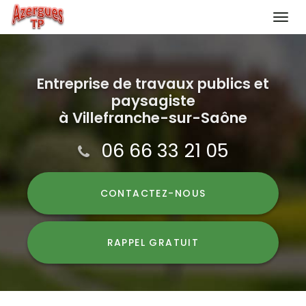
Togg
navi
Aller
au
contenu
Entreprise de travaux publics et
paysagiste
principal
à Villefranche-sur-Saône
06 66 33 21 05
CONTACTEZ-
NOUS
RAPPEL GRATUIT