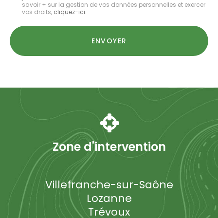
savoir + sur la gestion de vos données personnelles et exercer
*
vos droits,
cliquez-ici
.
Acceptation
RGPD
ENVOYER
*
Zone d'intervention
Villefranche-sur-Saône
Lozanne
Trévoux