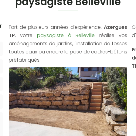
paysagiste Belleville
r
Fort de plusieurs années d'expérience,
Azergues
C
TP
, votre
paysagiste à Belleville
réalise vos
d
aménagements de jardins, l'installation de fosses
E
toutes eaux ou encore la pose de cadres-bétons
d
préfabriqués.
T