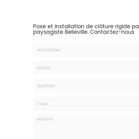
Pose et installation de clôture rigide pa
paysagiste Belleville.
Contactez-nous
Nom
&
Prénom
Société
*
:
Téléphone
E-
mail
*