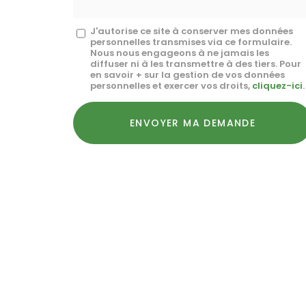
Message
J'autorise ce site à conserver mes données
personnelles transmises via ce formulaire.
:
Nous nous engageons à ne jamais les
diffuser ni à les transmettre à des tiers. Pour
*
en savoir + sur la gestion de vos données
personnelles et exercer vos droits,
cliquez-ici
.
Acceptation
RGPD
ENVOYER MA DEMANDE
*