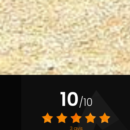
10
/10
3 avis