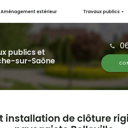
Aménagement extérieur
Travaux publics
Terrassement
Voirie et réseaux divers
06
Enrobés
ux publics et
Maçonnerie et génie civil
nche-sur-Saône
CO
Transport & Location
 installation de clôture rig