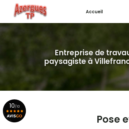
Aller
au
Accueil
contenu
principal
Entreprise de trava
paysagiste
à Villefra
10
/10
Pose et