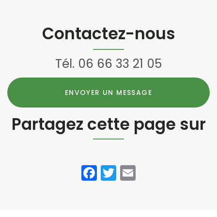
LIMAS -
d'aménagement
VILLEFRANCHE
extérieur
SUR SAONE
Villefranche-
Contactez-nous
sur-Saône
de Nicolas
Tél.
06 66 33 21 05
ENVOYER UN MESSAGE
Partagez cette page sur
Facebook
Twitter
Email