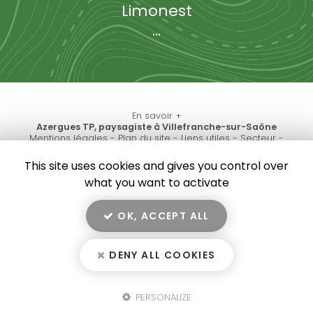
Limonest
...
En savoir +
Azergues TP, paysagiste
à Villefranche-sur-Saône
Mentions légales
-
Plan du site
-
Liens utiles
-
Secteur
-
Azergues TP
Cookies
This site uses cookies and gives you control over
Création et référencement de site Internet
what you want to activate
Demande de Devis
Fermer
Notre savoir-faire : Paysagiste à Villefranche-sur-
OK, ACCEPT ALL
Saône
10
/10
Installation de microstation et fosse toutes eaux
DENY ALL COOKIES
3 avis
Aménagement extérieur et cours en enrobée proche de
Lozanne
Aménagement extérieur sur la commune de Chasselay
PERSONALIZE