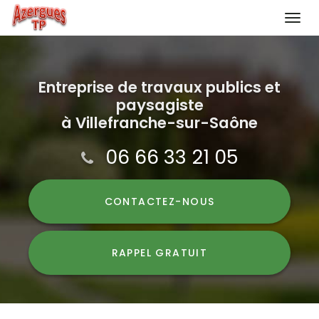
Togg
navi
Aller
au
contenu
Entreprise de travaux publics et
paysagiste
principal
à Villefranche-sur-Saône
06 66 33 21 05
CONTACTEZ-
NOUS
RAPPEL GRATUIT