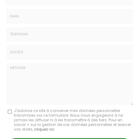
Nom
-
Prénom
Email
:
:
*
*
Tél.
:
*
Société
:
Message
J'autorise ce site à conserver mes données personnelles
transmises via ce formulaire. Nous nous engageons à ne
:
jamais les diffuser ni à les transmettre à des tiers. Pour en
savoir + sur la gestion de vos données personnelles et exercer
*
vos droits,
cliquez-ici
.
Acceptation