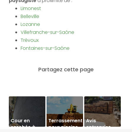
paysagiste
à proximité de :
Limonest
Belleville
Lozanne
Villefranche-sur-Saône
Trévoux
Fontaines-sur-Saône
Cour en
Terrassement
Avis
enrobés à
pour piscine
entreprise