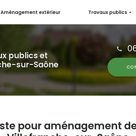
Aménagement extérieur
Travaux publics
Terrassement
Voirie et réseaux divers
06
Enrobés
ux publics et
Maçonnerie et génie civil
nche-sur-Saône
CO
Transport & Location
iste pour aménagement de