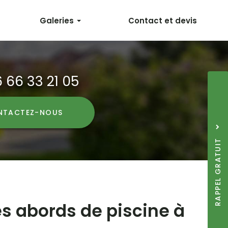
Galeries
Contact et devis
Aménagement extérieur
Travaux publics
 66 33 21 05
Sujet
*
NTACTEZ-
NOUS
Nom
Prénom
RAPPEL GRATUIT
Téléphone
J'accepte la
politiq
*
*
Acceptation
RGPD
*
Quel code est dissimul
s abords de piscine à