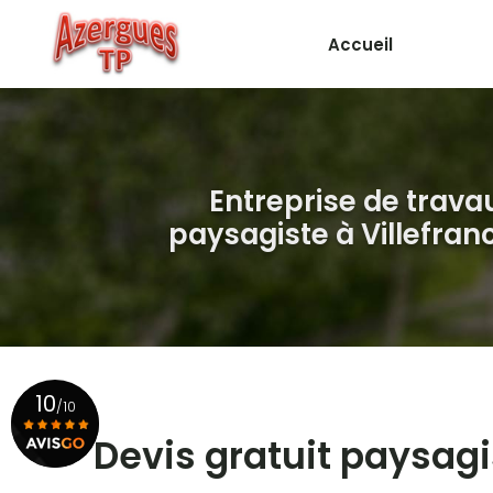
Aller
au
Accueil
contenu
principal
Entreprise de trava
paysagiste
à Villefra
10
/10
Devis gratuit paysag